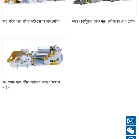
উচ্চ গতির গরম গলিত আঠালো আবরণ মেশিন
ডবল পার্শ্বযুক্ত একক স্ক্রু এক্সট্রুশন লেপ মেশিন
বড় প্রস্থ গরম গলিত আঠালো আবরণ উত্পাদন
লাইন