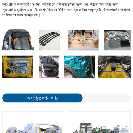
স্বয়ংচালিত অভ্যন্তরীণ উত্পাদন প্রক্রিয়াতে এটি স্বয়ংচালিত দরজা এবং উইন্ডো সিল করার জন্য,
স্বয়ংচালিত চ্যাসিস এবং শরীরের শব্দ নিরোধক চিকিত্সা এবং স্বয়ংচালিত অভ্যন্তরীণ উপকরণগুলির আঠালো
সংমিশ্রণের জন্য ব্যবহৃত হয়।
অ্যাপ্লিকেশন পণ্য