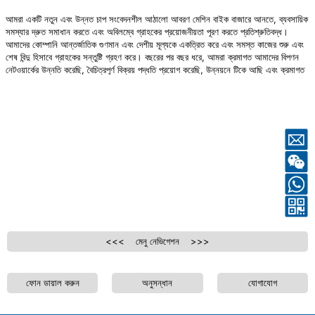
সংযোগটি বোর্ড এবং বোর্ডের মধ্যে উপলব্ধি করা
যায় তা নিশ্চিত করার জন্য ...
আমরা একটি নতুন এবং উন্নত চাপ সংবেদনশীল আঠালো আবরণ মেশিন বাইক বাজারে আনতে, ব্যবসায়িক
সমস্যার দ্রুত সমাধান করতে এবং অবিলম্বে গ্রাহকের প্রয়োজনীয়তা পূরণ করতে প্রতিশ্রুতিবদ্ধ।
আমাদের কোম্পানি আন্তর্জাতিক গুণমান এবং দেশীয় মূল্যকে একত্রিত করে এবং সমস্ত কাজের শুরু এবং
শেষ বিন্দু হিসাবে গ্রাহকের সন্তুষ্টি গ্রহণ করে। বছরের পর বছর ধরে, আমরা ক্রমাগত আমাদের বিপণন
নেটওয়ার্কের উন্নতি করেছি, বৈচিত্রপূর্ণ বিক্রয় পদ্ধতি প্রয়োগ করেছি, উন্নয়নে টিকে আছি এবং ক্রমাগত
উন্নতির মাধ্যমে নিজেদেরকে আরও বড় এবং শক্তিশালী করে তুলেছি।
<<< মেনু নেভিগেশন >>>
ফোন ডায়াল করুন
অনুসন্ধান
যোগাযোগ