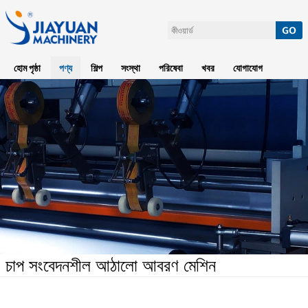
হোম পৃষ্ঠা
পণ্য
শিল্প
সংস্থা
পরিষেবা
খবর
যোগাযোগ
চাপ সংবেদনশীল আঠালো আবরণ মেশিন
হোম পৃষ্ঠা
>
গরম গলে লেপ মেশিন
>
চাপ সংবেদনশীল আঠালো আবরণ মেশিন