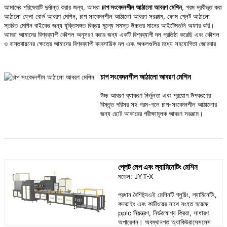
আমাদের পরিষেবাটি দুর্দান্ত করার জন্য, আমরা
চাপ সংবেদনশীল আঠালো আবরণ মেশিন
, গরম দ্রবীভূত করা
আঠালো ফেনা বোর্ড আবরণ মেশিন, চাপ সংবেদনশীল আঠালো আবরণ সরঞ্জাম, ফোম প্লেট আঠালো
স্তরিত মেশিন বাইকের জন্য যুক্তিসঙ্গত বিক্রয় মূল্যে সমস্ত উচ্চতর মানের আইটেমগুলি অফার করি।
আমরা আমাদের বিশ্বব্যাপী কৌশল অনুসরণ করার জন্য একটি বিশ্বব্যাপী দল প্রতিষ্ঠা করেছি এবং কৌশল
ও বাস্তবায়নের ক্ষেত্রে আমাদের বিশ্বব্যাপী ব্যবসায়িক দল এবং অঞ্চলগুলির মধ্যে সহযোগিতা জোরদার
করা অব্যাহত রেখেছি। প্রতিভা নির্বাচনের ক্ষেত্রে, আমরা একটি সুষ্ঠু, উন্মুক্ত এবং ন্যায্য পরিবেশে একটি
অবাধ প্রতিযোগিতায় মেধার ব্যবহারের পরামর্শ দিই।
চাপ সংবেদনশীল আঠালো আবরণ মেশিন
উচ্চ আবরণ ব্যাকরণ নির্ভুলতা এবং প্রয়োগ উপকরণের
বিস্তৃত পরিসর সহ গরম-গলে চাপ-সংবেদনশীল আঠালোর
জন্য ছোট আকারের পরীক্ষামূলক আবরণ সরঞ্জাম।
প্লেট লেপ এবং ল্যামিনেটিং মেশিন
মডেল: JYT-X
প্রধান বৈশিষ্ট্যএই মেশিনটি গ্লুয়িং, ল্যামিনেটিং,
কনভাইং এবং কাট্টিংয়ের সাথে সংহত হয়েছে
pplc নিয়ন্ত্রণ, নির্ভরযোগ্য ক্রিয়া, সাধারণ
অপারেশন। অবস্থানগত অ্যাকিউরাসেসলেস