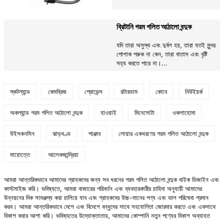
ব্রিটানি গরম গলিত আঠালো বন্দুক
যদি তারা অসুস্থ এবং দুর্বল হয়, তারা যতই সুন্দর
পোশাক পরুক না কেন, তারা বাতাস এবং বৃষ্টি
সহ্য করতে পারে না।...
স্কটল্যান্ড
কেমব্রিজ
প্রোভেন্স
রটারডাম
কোবে
নিউইয়র্ক
অকল্যান্ড গরম গলিত আঠালো বন্দুক
হাওয়াই
মিনেসোটা
ওকলাহোমা
উইসকনসিন
ঝাড়খণ্ড
পাঞ্জাব
লোয়ার একধরণের গরম গলিত আঠালো বন্দুক
মায়োত্তে
আলেকজান্দ্রিয়া
আমরা আন্তরিকভাবে আমাদের গ্রাহকদের জন্য সব ধরনের গরম গলিত আঠালো বন্দুক বাইক ডিজাইন এবং
কাস্টমাইজ করি। ভবিষ্যতে, আমরা বাজারের পরিবর্তন এবং ব্যবহারকারীর চাহিদা অনুযায়ী আমাদের
উন্নয়নের দিক সামঞ্জস্য করা চালিয়ে যাব এবং গ্রাহকদের উচ্চ-মানের পণ্য এবং ভাল পরিষেবা প্রদান
করব। আমরা আন্তরিকভাবে দেশে এবং বিদেশে বন্ধুদের সাথে সহযোগিতা জোরদার করতে এবং একসাথে
বিকাশ করার আশা করি। ভবিষ্যতের উদ্যোক্তাতায়, আমাদের কোম্পানি নতুন পণ্যের বিকাশ অব্যাহত