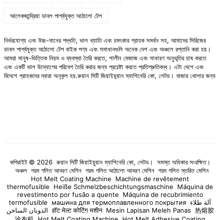
আলেকজান্দ্রিয়া ডাবল পার্শ্বযুক্ত আঠালো টেপ
নির্ভরযোগ্য এবং উচ্চ-মানের পদ্ধতি, ভাল খ্যাতি এবং চমৎকার গ্রাহক সমর্থন সহ, আমাদের সিরিজের
ডাবল পার্শ্বযুক্ত আঠালো টেপ বাইক পণ্য এবং সমাধানগুলি অনেক দেশ এবং অঞ্চলে রপ্তানি করা হয়।
আমরা মানুষ-ভিত্তিক নিয়ম ও ব্যবস্থা তৈরি করতে, শালীন মেজাজ এবং সাধারণ অনুভূতির চাষ করতে
এবং একটি ভাল উদ্যোগের পরিবেশ তৈরি করার জন্য প্রচেষ্টা করতে প্রতিশ্রুতিবদ্ধ। এটা দেশে এবং
বিদেশে গ্রাহকদের দ্বারা অনুকূল হয়.
রুয়ান সিটি জিয়াইয়ুয়ান ম্যাশিনেরি কো, লেটড। বাজার খোলার জন্য
লাস ভেগাস গ্রাহকদের সাথে সহযোগিতা করতে ইচ্ছুক. আমরা উচ্চ মানের
ডাবল পার্শ্বযুক্ত আঠালো টেপ
বাইক পণ্য, পছন্দের কারখানার দাম এবং পেশাদার বিক্রয়োত্তর পরিষেবাগুলি প্রদান করি যাতে আপনার
কোম্পানির দ্রুত বিকাশের জন্য প্রেরণা প্রদান করা যায়!
কপিরাইট © 2026 রুয়ান সিটি জিয়াইয়ুয়ান ম্যাশিনেরি কো, লেটড। সমস্ত অধিকার সংরক্ষিত।
অঞ্চল
গরম গলিত আবরণ মেশিন
গরম গলিত আঠালো আবরণ মেশিন
গরম গলিত স্তরিত মেশিন
Hot Melt Coating Machine
Machine de revêtement
thermofusible
Heiße Schmelzbeschichtungsmaschine
Máquina de
revestimento por fusão a quente
Máquina de recubrimiento
termofusible
машина для термоплавленного покрытия
آلة طلاء
الذوبان الساخن
हॉट मेल्ट कोटिंग मशीन
Mesin Lapisan Meleh Panas
热熔胶
涂布机
Hot Melt Coating Machine
Hot Melt Adhesive Coating