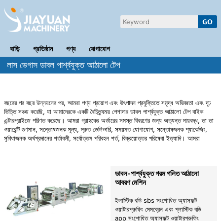
বাড়ি
প্রতিষ্ঠান
পণ্য
যোগাযোগ
লাস ভেগাস ডাবল পার্শ্বযুক্ত আঠালো টেপ
বছরের পর বছর উন্নয়নের পর, আমরা পণ্য প্রয়োগ এবং উৎপাদন প্রযুক্তিতে সমৃদ্ধ অভিজ্ঞতা এবং দৃঢ়
ভিত্তি সঞ্চয় করেছি, যা আমাদেরকে একটি বৈচিত্র্যময় পেশাদার ডাবল পার্শ্বযুক্ত আঠালো টেপ বাইক
এন্টারপ্রাইজে পরিণত করেছে। আমরা গ্রাহকের অর্ডারের সমস্ত বিবরণের জন্য অত্যন্ত দায়বদ্ধ, তা তা
ওয়ারেন্টি গুণমান, সন্তোষজনক মূল্য, দ্রুত ডেলিভারি, সময়মত যোগাযোগ, সন্তোষজনক প্যাকেজিং,
সুবিধাজনক অর্থপ্রদানের শর্তাবলী, সর্বোত্তম পরিবহন শর্ত, বিক্রয়োত্তর পরিষেবা ইত্যাদি। আমরা
আন্তরিকভাবে একটি প্রতিষ্ঠা করার আশা করি। দীর্ঘমেয়াদী সমবায় অংশীদারিত্ব। দেশীয় এবং বিদেশী
গ্রাহকদের সাথে দীর্ঘমেয়াদী স্থিতিশীল এবং পারস্পরিকভাবে উপকারী বাণিজ্য সম্পর্ক। অনুসন্ধান এবং
ব্যবসায়িক আলোচনায় স্বাগতম, পণ্য অর্ডার করুন। আমাদের কোম্পানি ভোক্তাদের জন্য উচ্চ-মানের
ডাবল-পার্শ্বযুক্ত গরম গলিত আঠালো
পণ্য এবং পরিষেবা সরবরাহ করে, কর্মীদের জন্য একটি সুরেলা এবং পারস্পরিক শ্রদ্ধাপূর্ণ কাজের পরিবেশ
আবরণ মেশিন
তৈরি করে এবং ব্যবসায়িক অংশীদারদের জন্য একটি ন্যায্য, যুক্তিসঙ্গত এবং পারস্পরিকভাবে উপকারী
সহযোগিতার প্ল্যাটফর্ম প্রদান করে। গ্রাহকদের আস্থা জয় করার জন্য, আমাদের গ্রুপ
ইলাস্টিক বডি sbs সংশোধিত অ্যাসফল্ট
ওয়াটারপ্রুফিং মেমব্রেন এবং প্লাস্টিক বডি
app সংশোধিত অ্যাসফল্ট ওয়াটারপ্রুফিং