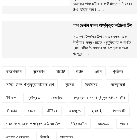
মেমব্রেন পলিয়েস্টার বা ফাইবারগ্লাস টায়ারের
উপর ভিত্তি করে।......
লাস ভেগাস ডাবল পার্শ্বযুক্ত আঠালো টেপ
আঠালো টেপগুলির উত্পাদনে এর দক্ষতা এবং
নির্ভুলতার জন্য পরিচিত, প্রযুক্তিগত অগ্রগতি
দ্বারা চালিত উল্লেখযোগ্য রূপান্তরের জন্য
প্রস্তুত।...
কাজাখস্তান
লুক্সেমবার্গ
মায়োট
নাউরু
ওমান
পুনর্মিলন
সার্বিয়া ডাবল পার্শ্বযুক্ত আঠালো টেপ
সুরিনাম
তিউনিসিয়া
ভেনেজুয়েলা
ইউরোপ
স্কটল্যান্ড
কেমব্রিজ
প্রোভেন্স ডাবল পার্শ্বযুক্ত আঠালো টেপ
রটারডাম
কোবে
নিউইয়র্ক
অকল্যান্ড
হাওয়াই
মিনেসোটা
ওকলাহোমা ডাবল পার্শ্বযুক্ত আঠালো টেপ
উইসকনসিন
ঝাড়খণ্ড
পাঞ্জাব
লোয়ার একধরণের
ব্রিটানি
মায়োত্তে